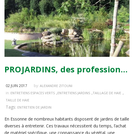
PROJARDINS, des professionnels pour l’entretien de jardin en Essonne
02 JUIN 2017
by:
ALEXANDRE ZITOUNI
,
,
,
in:
ENTRETIENS ESPACES VERTS
ENTRETIENS JARDINS
TAILLAGE DE HAIE
TAILLE DE HAIE
Tags:
ENTRETIEN DE JARDIN
En Essonne de nombreux habitants disposent de jardins de taille
diverses à entretenir. Ces travaux nécessitent du temps, l’achat
de matériel spécifique, une connaissance du végétal, une